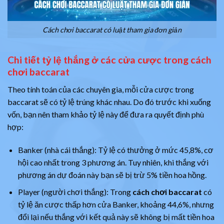
Cách chơi baccarat có luật tham gia đơn giản
Chi tiết tỷ lệ thắng ở các cửa cược trong cách
chơi baccarat
Theo tính toán của các chuyên gia, mỗi cửa cược trong
baccarat sẽ có tỷ lệ trúng khác nhau. Do đó trước khi xuống
vốn, bạn nên tham khảo tỷ lệ này để đưa ra quyết định phù
hợp:
Banker (nhà cái thắng): Tỷ lệ có thưởng ở mức 45,8%, cơ
hội cao nhất trong 3 phương án. Tuy nhiên, khi thắng với
phương án dự đoán này bạn sẽ bị trừ 5% tiền hoa hồng.
Player (người chơi thắng): Trong
cách chơi baccarat
có
tỷ lệ ăn cược thấp hơn cửa Banker, khoảng 44,6%, nhưng
đổi lại nếu thắng với kết quả này sẽ không bị mất tiền hoa