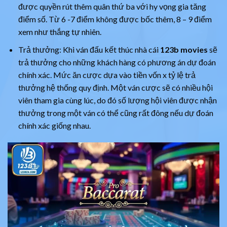
được quyền rút thêm quân thứ ba với hy vọng gia tăng
điểm số. Từ 6 -7 điểm không được bốc thêm, 8 – 9 điểm
xem như thắng tự nhiên.
Trả thưởng: Khi ván đấu kết thúc nhà cái
123b movies
sẽ
trả thưởng cho những khách hàng có phương án dự đoán
chính xác. Mức ăn cược dựa vào tiền vốn x tỷ lệ trả
thưởng hệ thống quy định. Một ván cược sẽ có nhiều hội
viên tham gia cùng lúc, do đó số lượng hội viên được nhận
thưởng trong một ván có thể cũng rất đông nếu dự đoán
chính xác giống nhau.