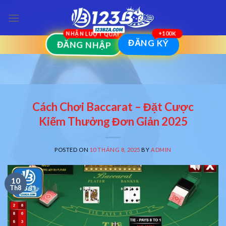
Skip
to
content
ĐĂNG KÝ
ĐĂNG NHẬP
Cách Chơi Baccarat – Đặt Cược
Kiếm Thưởng Đơn Giản 2025
POSTED ON
10 THÁNG 8, 2025
BY
ADMIN
10
Th8