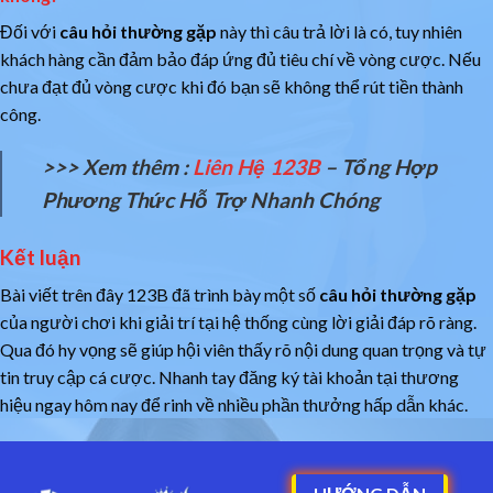
Đối với
câu hỏi thường gặp
này thì câu trả lời là có, tuy nhiên
khách hàng cần đảm bảo đáp ứng đủ tiêu chí về vòng cược. Nếu
chưa đạt đủ vòng cược khi đó bạn sẽ không thể rút tiền thành
công.
>>> Xem thêm :
Liên Hệ 123B
– Tổng Hợp
Phương Thức Hỗ Trợ Nhanh Chóng
Kết luận
Bài viết trên đây 123B đã trình bày một số
câu hỏi thường gặp
của người chơi khi giải trí tại hệ thống cùng lời giải đáp rõ ràng.
Qua đó hy vọng sẽ giúp hội viên thấy rõ nội dung quan trọng và tự
tin truy cập cá cược. Nhanh tay đăng ký tài khoản tại thương
hiệu ngay hôm nay để rinh về nhiều phần thưởng hấp dẫn khác.