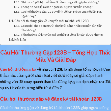
Nhà cái có giới hạn số lần rút tiền trong một ngày hay không?
Thông tin có bị lộ ra bên ngoài khi nạp và rút tiền không?
Câu hỏi thường gặp: Có quy định về hạn mức trong một lần rút,
nạp không?
Câu hỏi thường gặp về khuyến mãi tại nhài cái 123B
Có ưu đãi chào đón người chơi mới đăng nhập vào nền tảng lần
đầu không?
Tiền thưởng từ khuyến mãi có thể rút về tài khoản được không?
Kết luận
Câu Hỏi Thường Gặp 123B – Tổng Hợp Thắc
Mắc Và Giải Đáp
Câu hỏi thường gặp
về nhà cái
123b
là nội dung tổng hợp những
thắc mắc của người chơi. Bài viết dưới đây sẽ giải đáp nhanh
những vấn đề xoay quanh thao tác đăng ký, giao dịch, nhận ưu đãi,
sự uy tín của thương hiệu từ A đến Z.
Câu hỏi thường gặp về đăng ký tài khoản 123B
Câu hỏi thường gặp về đăng ký tài khoản
123B
giúp người dùng