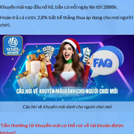
Khuyến mãi nạp đầu nổ hũ, bắn cá mỗi ngày lên tới 2888k.
Hoàn trả cá cược 2,8% bất kể thắng thua áp dụng cho mọi người
chơi.
Câu hỏi về khuyến mãi dành cho người chơi mới
Tiền thưởng từ khuyến mãi có thể rút về tài khoản được
không?