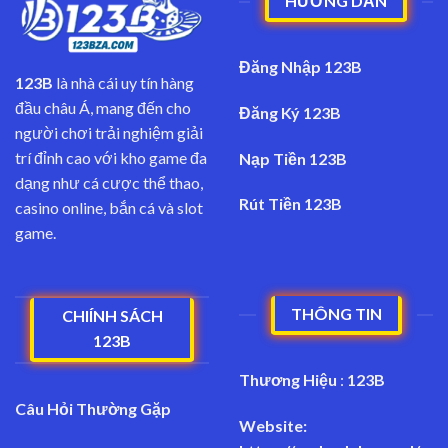
HƯỚNG DẪN
Đăng Nhập 123B
123B
là nhà cái uy tín hàng
đầu châu Á, mang đến cho
Đăng Ký 123B
người chơi trải nghiệm giải
trí đỉnh cao với kho game đa
Nạp Tiền 123B
dạng như cá cược thể thao,
Rút Tiền 123B
casino online, bắn cá và slot
game.
THÔNG TIN
CHIÍNH SÁCH
123B
Thương Hiệu
:
123B
Câu Hỏi Thường Gặp
Website: