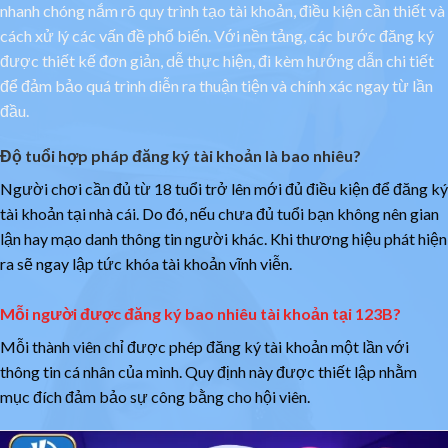
nhanh chóng nắm rõ quy trình tạo tài khoản, điều kiện cần thiết và
cách xử lý các vấn đề phổ biến. Với nền tảng, các bước đăng ký
được thiết kế đơn giản, dễ thực hiện, đi kèm hướng dẫn chi tiết
để đảm bảo quá trình diễn ra thuận tiện và chính xác ngay từ lần
đầu.
Độ tuổi hợp pháp đăng ký tài khoản là bao nhiêu?
Người chơi cần đủ từ 18 tuổi trở lên mới đủ điều kiện để đăng ký
tài khoản tại nhà cái. Do đó, nếu chưa đủ tuổi bạn không nên gian
lận hay mạo danh thông tin người khác. Khi thương hiệu phát hiện
ra sẽ ngay lập tức khóa tài khoản vĩnh viễn.
Mỗi người được đăng ký bao nhiêu tài khoản tại 123B?
Mỗi thành viên chỉ được phép đăng ký tài khoản một lần với
thông tin cá nhân của mình. Quy định này được thiết lập nhằm
mục đích đảm bảo sự công bằng cho hội viên.