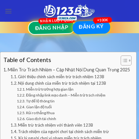
Skip
to
content
ĐĂNG KÝ
ĐĂNG NHẬP
Table of Contents
Miễn Trừ Trách Nhiệm – Cập Nhật Nội Dung Quan Trọng 2025
Giới thiệu chính sách miễn trừ trách nhiệm 123B
Nội dung chính của miễn trừ trách nhiệm tại 123B
Miễn trừ trường hợp gian lận
Đăng nhập link mạo danh – Miễn trừ trách nhiệm
Tự để lộ thông tin
Gian lận độ tuổi
Rủi ro thắng/thua
Giao dịch tài chính
Miễn trừ trách nhiệm với thành viên 123B
Trách nhiệm của người chơi tại chính sách miễn trừ
Xử lý người chơi vi phạm miễn trừ trách nhiệm