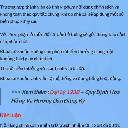
Trường hợp thành viên cố tình vi phạm nội dung chính sách và
không tuân theo quy tắc chung, khi đó nhà cái sẽ áp dụng một số
biện pháp xử lý sau:
Với lỗi vi phạm ở mức độ cơ bản hệ thống sẽ gửi thông báo cảnh
cáo, nhắc nhở.
Khóa tài khoản, không cho phép rút tiền thưởng trong một
khoảng thời gian nhất định.
Thu hồi tiền thưởng với các hành vi trục lợi.
Khóa tài khoản vĩnh viễn tại hệ thống và đóng băng hoạt động.
>>> Xem thêm :
Đại Lý 123B
– Quy Định Hoa
Hồng Và Hướng Dẫn Đăng Ký
Kết luận
Nội dung chính sách
miễn trừ trách nhiệm
tại 123B đã được