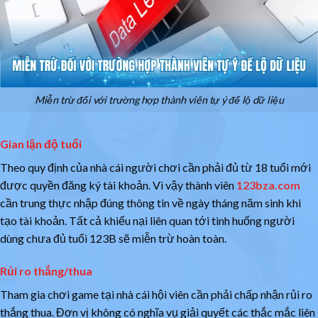
Miễn trừ đối với trường hợp thành viên tự ý để lộ dữ liệu
Gian lận độ tuổi
Theo quy định của nhà cái người chơi cần phải đủ từ 18 tuổi mới
được quyền đăng ký tài khoản. Vì vậy thành viên
123bza.com
cần trung thực nhập đúng thông tin về ngày tháng năm sinh khi
tạo tài khoản. Tất cả khiếu nại liên quan tới tình huống người
dùng chưa đủ tuổi 123B sẽ miễn trừ hoàn toàn.
Rủi ro thắng/thua
Tham gia chơi game tại nhà cái hội viên cần phải chấp nhận rủi ro
thắng thua. Đơn vị không có nghĩa vụ giải quyết các thắc mắc liên