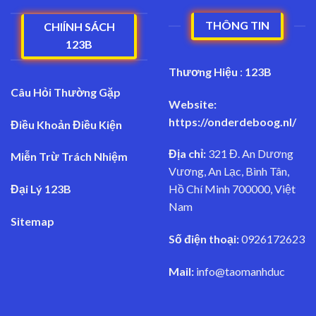
THÔNG TIN
CHIÍNH SÁCH
123B
Thương Hiệu
:
123B
Câu Hỏi Thường Gặp
Website:
https://onderdeboog.nl/
Điều Khoản Điều Kiện
Địa chỉ:
321 Đ. An Dương
Miễn Trừ Trách Nhiệm
Vương, An Lạc, Bình Tân,
Đại Lý 123B
Hồ Chí Minh 700000, Việt
Nam
Sitemap
Số điện thoại:
0926172623
Mail:
info@taomanhduc