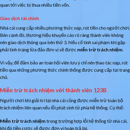
quan tới việc bị thua nhiều tiền vốn.
Giao dịch tài chính
Nhà cái cung cấp nhiều phương thức nạp, rút tiền cho người chơi.
Bên cạnh đó, thương hiệu khuyến cáo rõ ràng thành viên không
nên giao dịch thông qua bên thứ 3. Nếu cố tình sai phạm khi gặp
phải tình trạng lừa đảo đơn vị sẽ được
miễn trừ trách nhiệm
.
Vì vậy, để đảm bảo an toàn hội viên lưu ý chỉ nên thao tác nạp, rút
tiền qua những phương thức chính thống được cung cấp tại trang
chủ.
Miễn trừ trách nhiệm với thành viên 123B
Người chơi khi giải trí tại nhà cái cũng được miễn trừ toàn bộ
trách nhiệm liên quan nếu lỗi phát sinh từ phía hệ thống. Cụ thể:
Miễn trừ trách nhiệm
trong trường hợp lỗi hệ thống từ nhà cái,
khi đó tiền cược sẽ được đơn vị hoàn trả lại.