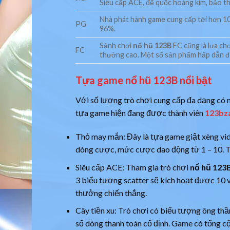
Siêu cấp ACE, đế quốc hoàng kim, bảo th
Nhà phát hành game cung cấp tới hơn 100
PG
96%.
Sảnh chơi
nổ hũ 123B
FC cũng là lựa chọ
FC
thưởng cao. Một số sản phẩm hấp dẫn đượ
Tựa game nổ hũ 123B nổi bật
Với số lượng trò chơi cung cấp đa dạng có n
tựa game hiện đang được thành viên
123bz
Thỏ may mắn: Đây là tựa game giật xèng vid
dòng cược, mức cược dao động từ 1 – 10. Th
Siêu cấp ACE: Tham gia trò chơi
nổ hũ 123
3 biểu tượng scatter sẽ kích hoạt được 10 v
thưởng chiến thắng.
Cây tiền xu: Trò chơi có biểu tượng ông thần 
số dòng thanh toán cố định. Game có tổng cộ