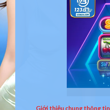
Giới thiệu chung thông ti