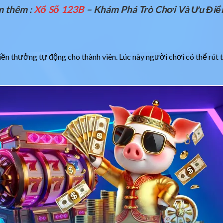
 thêm :
Xổ Số 123B
– Khám Phá Trò Chơi Và Ưu Điể
iền thưởng tự động cho thành viên. Lúc này người chơi có thể rút t