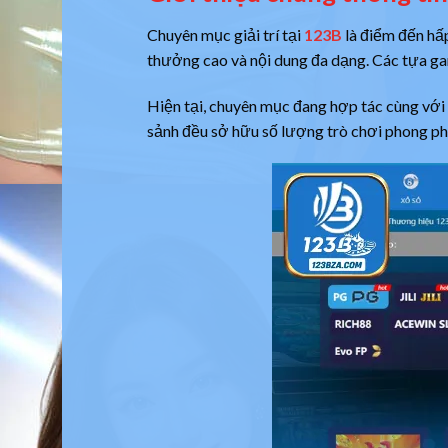
Chuyên mục giải trí tại
123B
là điểm đến hấp
thưởng cao và nội dung đa dạng. Các tựa ga
Hiện tại, chuyên mục đang hợp tác cùng với 
sảnh đều sở hữu số lượng trò chơi phong ph