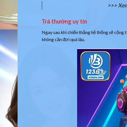
>>> Xem
Trả thưởng uy tín
Ngay sau khi chiến thắng hệ thống sẽ cộng t
không cần đợi quá lâu.