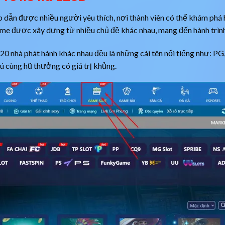
 dẫn được nhiều người yêu thích, nơi thành viên có thể khám phá h
me được xây dựng từ nhiều chủ đề khác nhau, mang đến hành trình
20 nhà phát hành khác nhau đều là những cái tên nổi tiếng như: PG
ú cùng hũ thưởng có giá trị khủng.