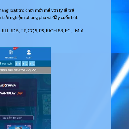
àng loạt trò chơi mới mẻ với tỷ lệ trả
 trải nghiệm phong phú và đầy cuốn hút.
, JILI, JDB, TP, CQ9, PS, RICH 88, FC,…Mỗi