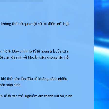
y không thể bỏ qua một số ưu điểm nổi bật
n 96%. Đây chính là tỷ lệ hoàn trả của tựa
 viên đã rinh về khoản tiền không hề nhỏ.
b
khi thử sức lần đầu sẽ không dành nhiều
rên màn hình.
ên sẽ được trải nghiệm âm thanh vui tai, hình