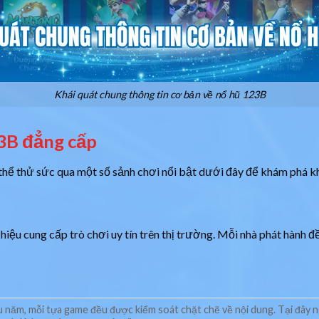
Khái quát chung thông tin cơ bản về nổ hũ 123B
23B đẳng cấp
 thể thử sức qua một số sảnh chơi nổi bật dưới đây để khám phá k
iệu cung cấp trò chơi uy tín trên thị trường. Mỗi nhà phát hành đề
u năm, mỗi tựa game đều được kiểm soát chặt chẽ về nội dung. Tại đây 